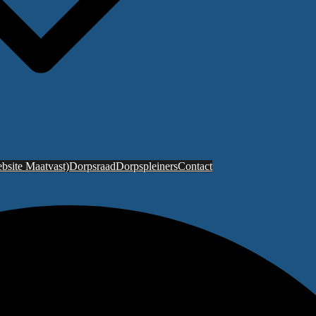
bsite Maatvast)
Dorpsraad
Dorpspleiners
Contact